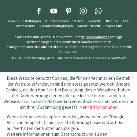
Cookie-Einstellungen
Kundenservice und Hilfe
Kontakt
Über uns
AGB
Datenschutz
Versandbedingungen
Widerrufsrecht
Impressum
* Alle Preise inkl. gesetzl. Mehrwertsteuer zzgl.
Versandkosten
und ggf.
Nachnahmegebühren, wenn nicht anders beschrieben
** Ausgenommen sind alle bereits reduzierten und preisgebundenen Artikel sowie
Kurzwaren.
© 2026 Stoffe Werning GmbH - All Rights Reserved. Theme by
ThemeWare®
Diese Website benutzt Cookies, die für den technischen Betrieb
der Website erforderlich sind und stets gesetzt werden. Andere
Cookies, die den Komfort bei Benutzung dieser Website erhöhen,
der Direktwerbung dienen oder die Interaktion mit anderen
Websites und sozialen Netzwerken vereinfachen sollen, werden nur
mit Ihrer Zustimmung gesetzt.
Mehr Informationen
Wenn alle Cookies akzeptiert werden, verwenden wir "Google
Ads" von Google LLC, um gezielte Werbung basierend auf dem
Surfverhalten der Nutzer anzuzeigen.
Weitere Informationen zum Datenschutz und zu den