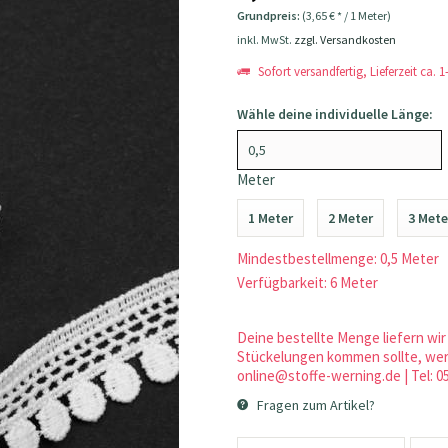
Grundpreis:
(3,65 € * / 1 Meter)
inkl. MwSt.
zzgl. Versandkosten
Sofort versandfertig, Lieferzeit ca. 
Wähle deine individuelle Länge:
Meter
1 Meter
2 Meter
3 Mete
Mindestbestellmenge: 0,5 Meter
Verfügbarkeit: 6 Meter
Deine bestellte Menge liefern wir 
Stückelungen kommen sollte, werd
online@stoffe-werning.de | Tel: 0
Fragen zum Artikel?