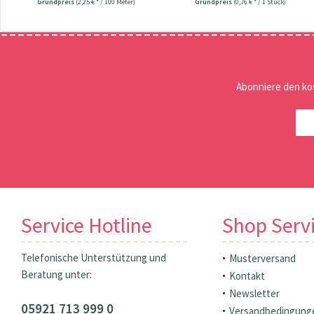
Grundpreis
(2,25 € * / 100 Meter)
Grundpreis
(0,76 € * / 1 Stück)
Abonniere den ko
Service Hotline
Shop Serv
Telefonische Unterstützung und
Musterversand
Beratung unter:
Kontakt
Newsletter
05921 713 999 0
Versandbedingung