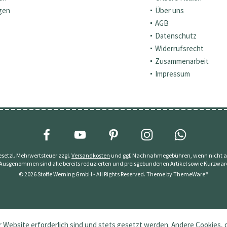
gen
Über uns
AGB
Datenschutz
Widerrufsrecht
Zusammenarbeit
Impressum
 gesetzl. Mehrwertsteuer zzgl.
Versandkosten
und ggf. Nachnahmegebühren, wenn nicht a
 Ausgenommen sind alle bereits reduzierten und preisgebundenen Artikel sowie Kurzwar
© 2026 Stoffe Werning GmbH - All Rights Reserved. Theme by
ThemeWare®
 Website erforderlich sind und stets gesetzt werden. Andere Cookies, 