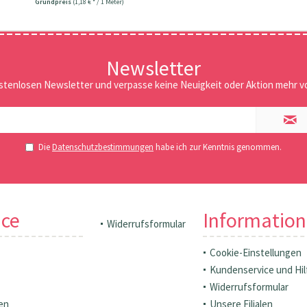
Grundpreis
(1,18 € * / 1 Meter)
Newsletter
stenlosen Newsletter und verpasse keine Neuigkeit oder Aktion mehr vo
Die
Datenschutzbestimmungen
habe ich zur Kenntnis genommen.
ice
Informatio
Widerrufsformular
Cookie-Einstellungen
Kundenservice und Hil
Widerrufsformular
en
Unsere Filialen