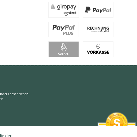
nders beschrieben
en.
die den