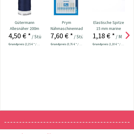
Gütermann
Prym
Elastische Spitze
Allesnäher 200m
Nähmaschinennadeln
15 mm marine
4,50 € *
7,60 € *
1,18 € *
Fb. 011 - marine
130/705
/ Stück
/ Stück
/ Meter
Universal...
Grundpreis
(2,25 € * / 100 Meter)
Grundpreis
(0,76 € * / 1 Stück)
Grundpreis
(1,18 € * / 1 Meter)
Newsletter