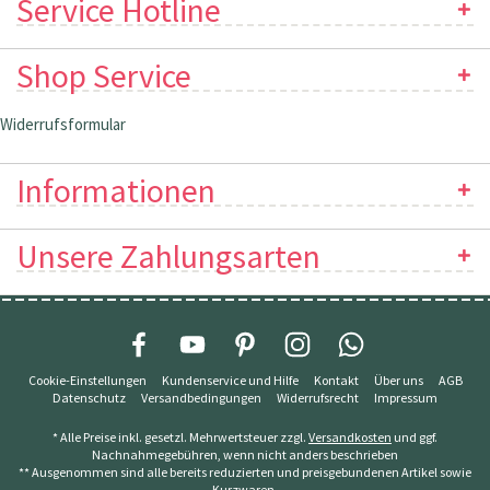
Service Hotline
Shop Service
Widerrufsformular
Informationen
Unsere Zahlungsarten
Cookie-Einstellungen
Kundenservice und Hilfe
Kontakt
Über uns
AGB
Datenschutz
Versandbedingungen
Widerrufsrecht
Impressum
* Alle Preise inkl. gesetzl. Mehrwertsteuer zzgl.
Versandkosten
und ggf.
Nachnahmegebühren, wenn nicht anders beschrieben
** Ausgenommen sind alle bereits reduzierten und preisgebundenen Artikel sowie
Kurzwaren.