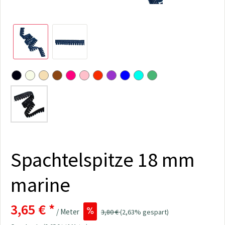
Spachtelspitze 18 mm
marine
3,65 € *
/ Meter
3,80 €
(2,63% gespart)