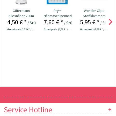
Gütermann
Prym
Wonder Clips
Allesnäher 200m
Nähmaschinennadeln
Stoffklammern
4,50 € *
7,60 € *
5,95 € *
Fb. 800 - weiß
130/705
klein - 20 Stück
/ Stück
/ Stück
/ Stück
Universal...
Grundpreis
(2,25 € * / 100 Meter)
Grundpreis
(0,76 € * / 1 Stück)
Grundpreis
(5,95 € * / 1 Stück)
Newsletter
Service Hotline