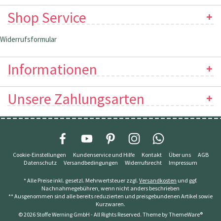
Shop Service
Widerrufsformular
Informationen
Unsere Zahlungsarten
Cookie-Einstellungen
Kundenservice und Hilfe
Kontakt
Über uns
AGB
Datenschutz
Versandbedingungen
Widerrufsrecht
Impressum
* Alle Preise inkl. gesetzl. Mehrwertsteuer zzgl.
Versandkosten
und ggf.
Nachnahmegebühren, wenn nicht anders beschrieben
** Ausgenommen sind alle bereits reduzierten und preisgebundenen Artikel sowie
Kurzwaren.
© 2026 Stoffe Werning GmbH - All Rights Reserved. Theme by
ThemeWare®