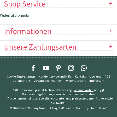
Shop Service
Widerrufsformular
Informationen
Unsere Zahlungsarten
Cookie-Einstellungen
Kundenservice und Hilfe
Kontakt
Über uns
AGB
Datenschutz
Versandbedingungen
Widerrufsrecht
Impressum
* Alle Preise inkl. gesetzl. Mehrwertsteuer zzgl.
Versandkosten
und ggf.
Nachnahmegebühren, wenn nicht anders beschrieben
** Ausgenommen sind alle bereits reduzierten und preisgebundenen Artikel sowie
Kurzwaren.
© 2026 Stoffe Werning GmbH - All Rights Reserved. Theme by
ThemeWare®