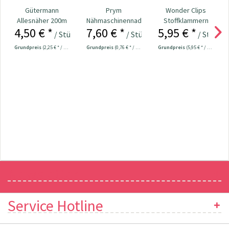
Gütermann
Prym
Wonder Clips
Allesnäher 200m
Nähmaschinennadeln
Stoffklammern
4,50 € *
7,60 € *
5,95 € *
Fb. 890 - hellpink
130/705
klein - 20 Stück
/ Stück
/ Stück
/ Stück
Universal...
Grundpreis
(2,25 € * / 100 Meter)
Grundpreis
(0,76 € * / 1 Stück)
Grundpreis
(5,95 € * / 1 Stück)
Newsletter
Service Hotline