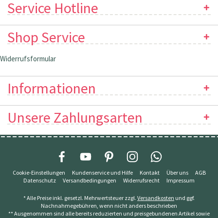
Service Hotline
Shop Service
Widerrufsformular
Informationen
Unsere Zahlungsarten
Cookie-Einstellungen
Kundenservice und Hilfe
Kontakt
Über uns
AGB
Datenschutz
Versandbedingungen
Widerrufsrecht
Impressum
* Alle Preise inkl. gesetzl. Mehrwertsteuer zzgl.
Versandkosten
und ggf.
Nachnahmegebühren, wenn nicht anders beschrieben
** Ausgenommen sind alle bereits reduzierten und preisgebundenen Artikel sowie