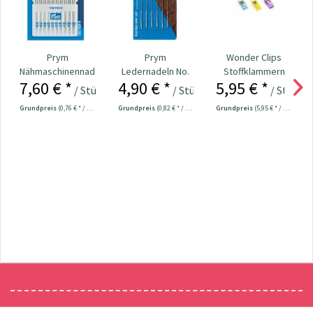
Prym
Prym
Wonder Clips
Nähmaschinennadeln
Ledernadeln No.
Stoffklammern
7,60 € *
4,90 € *
5,95 € *
130/705
3-7 Nr. 131259
klein - 20 Stück
/ Stück
/ Stück
/ Stück
Universal...
Grundpreis
(0,76 € * / 1 Stück)
Grundpreis
(0,82 € * / 1 Stück)
Grundpreis
(5,95 € * / 1 Stück)
Newsletter