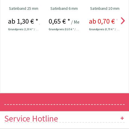
Satinband 25 mm
Satinband 6 mm
Satinband 10 mm
ab 1,30 € *
0,65 € *
ab 0,70 € *
/ Meter
/ Meter
/ Me
Grundpreis
(1,30 € * / 1 Meter)
Grundpreis
(0,65 € * / 1 Meter)
Grundpreis
(0,70 € * / 1 Meter)
Newsletter
Service Hotline