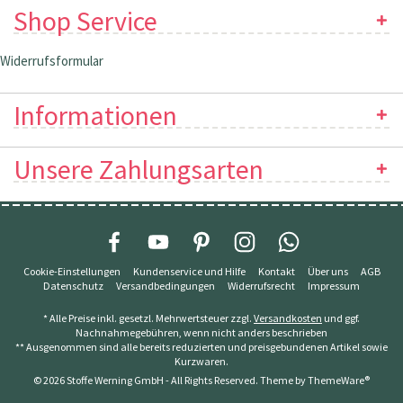
Shop Service
Widerrufsformular
Informationen
Unsere Zahlungsarten
Cookie-Einstellungen
Kundenservice und Hilfe
Kontakt
Über uns
AGB
Datenschutz
Versandbedingungen
Widerrufsrecht
Impressum
* Alle Preise inkl. gesetzl. Mehrwertsteuer zzgl.
Versandkosten
und ggf.
Nachnahmegebühren, wenn nicht anders beschrieben
** Ausgenommen sind alle bereits reduzierten und preisgebundenen Artikel sowie
Kurzwaren.
© 2026 Stoffe Werning GmbH - All Rights Reserved. Theme by
ThemeWare®