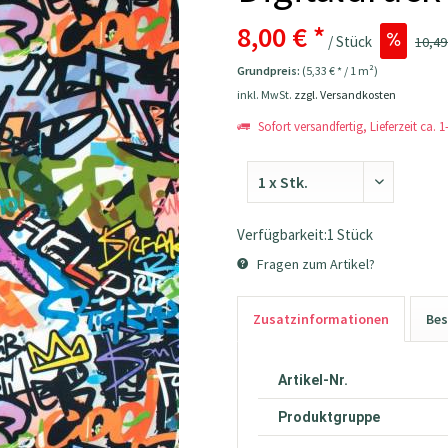
8,00 € *
/ Stück
10,49
Grundpreis:
(5,33 € * / 1 m²)
inkl. MwSt.
zzgl. Versandkosten
Sofort versandfertig, Lieferzeit ca. 
Verfügbarkeit:1 Stück
Fragen zum Artikel?
Zusatzinformationen
Bes
Artikel-Nr.
Produktgruppe