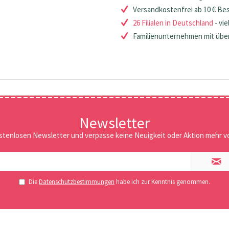
Versandkostenfrei ab 10 € Be
26 Filialen in Deutschland
- vie
Familienunternehmen mit über
Newsletter
stenlosen Newsletter und verpasse keine Neuigkeit oder Aktion mehr vo
Die
Datenschutzbestimmungen
habe ich zur Kenntnis genommen.