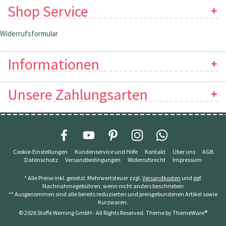
Shop Service
Widerrufsformular
Informationen
Unsere Zahlungsarten
Cookie-Einstellungen
Kundenservice und Hilfe
Kontakt
Über uns
AGB
Datenschutz
Versandbedingungen
Widerrufsrecht
Impressum
* Alle Preise inkl. gesetzl. Mehrwertsteuer zzgl.
Versandkosten
und ggf.
Nachnahmegebühren, wenn nicht anders beschrieben
** Ausgenommen sind alle bereits reduzierten und preisgebundenen Artikel sowie
Kurzwaren.
© 2026 Stoffe Werning GmbH - All Rights Reserved. Theme by
ThemeWare®