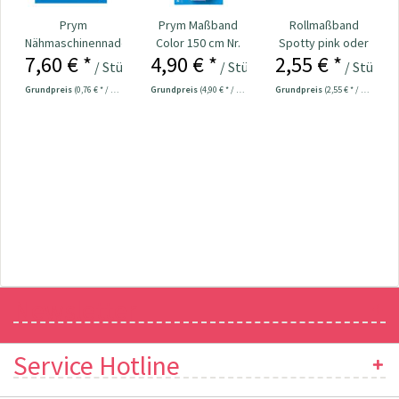
Prym
Prym Maßband
Rollmaßband
Nähmaschinennadeln
Color 150 cm Nr.
Spotty pink oder
7,60 € *
4,90 € *
2,55 € *
130/705
282121
grau Nr. 109708
/ Stück
/ Stück
/ Stück
Universal...
Grundpreis
(0,76 € * / 1 Stück)
Grundpreis
(4,90 € * / 1 Stück)
Grundpreis
(2,55 € * / 1 Stück)
Newsletter
Service Hotline