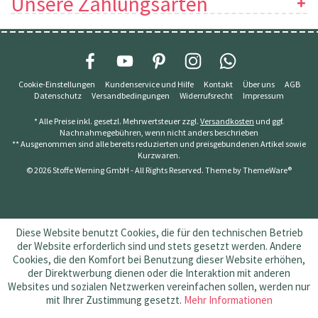
Unsere Zahlungsarten
Cookie-Einstellungen
Kundenservice und Hilfe
Kontakt
Über uns
AGB
Datenschutz
Versandbedingungen
Widerrufsrecht
Impressum
* Alle Preise inkl. gesetzl. Mehrwertsteuer zzgl.
Versandkosten
und ggf.
Nachnahmegebühren, wenn nicht anders beschrieben
** Ausgenommen sind alle bereits reduzierten und preisgebundenen Artikel sowie
Kurzwaren.
© 2026 Stoffe Werning GmbH - All Rights Reserved. Theme by
ThemeWare®
Diese Website benutzt Cookies, die für den technischen Betrieb
der Website erforderlich sind und stets gesetzt werden. Andere
Cookies, die den Komfort bei Benutzung dieser Website erhöhen,
der Direktwerbung dienen oder die Interaktion mit anderen
Websites und sozialen Netzwerken vereinfachen sollen, werden nur
mit Ihrer Zustimmung gesetzt.
Mehr Informationen