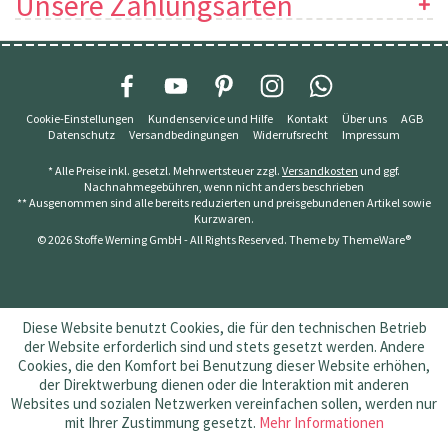
Unsere Zahlungsarten
Cookie-Einstellungen
Kundenservice und Hilfe
Kontakt
Über uns
AGB
Datenschutz
Versandbedingungen
Widerrufsrecht
Impressum
* Alle Preise inkl. gesetzl. Mehrwertsteuer zzgl.
Versandkosten
und ggf.
Nachnahmegebühren, wenn nicht anders beschrieben
** Ausgenommen sind alle bereits reduzierten und preisgebundenen Artikel sowie
Kurzwaren.
© 2026 Stoffe Werning GmbH - All Rights Reserved. Theme by
ThemeWare®
Diese Website benutzt Cookies, die für den technischen Betrieb
der Website erforderlich sind und stets gesetzt werden. Andere
Cookies, die den Komfort bei Benutzung dieser Website erhöhen,
der Direktwerbung dienen oder die Interaktion mit anderen
Websites und sozialen Netzwerken vereinfachen sollen, werden nur
mit Ihrer Zustimmung gesetzt.
Mehr Informationen