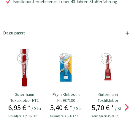
Familienunternehmen mit über 40 Jahren Stofferfahrung
Dazu passt
Gütermann
Prym Klebestift
Gütermann
Textilkleber HT2
Nr. 987180
Textilkleber
6,95 € *
5,40 € *
5,70 € *
30g
lösungsmittelfrei
/ Stück
/ Stück
/ Stück
HT2 30g
Grundpreis
(231,67 € * / 1 Kilogramm)
Grundpreis
(5,40 € * / 1 Stück)
Grundpreis
(5,70 € * / 1 Stück)