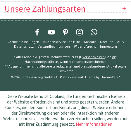
Unsere Zahlungsarten
Cookie-Einstellungen
Kundenservice und Hilfe
Kontakt
Über uns
AGB
Datenschutz
Versandbedingungen
Widerrufsrecht
Impressum
* Alle Preise inkl. gesetzl. Mehrwertsteuer zzgl.
Versandkosten
und ggf.
Nachnahmegebühren, wenn nicht anders beschrieben
** Ausgenommen sind alle bereits reduzierten und preisgebundenen Artikel sowie
Kurzwaren.
© 2026 Stoffe Werning GmbH - All Rights Reserved. Theme by
ThemeWare®
Diese Website benutzt Cookies, die für den technischen Betrieb
der Website erforderlich sind und stets gesetzt werden. Andere
Cookies, die den Komfort bei Benutzung dieser Website erhöhen,
der Direktwerbung dienen oder die Interaktion mit anderen
Websites und sozialen Netzwerken vereinfachen sollen, werden nur
mit Ihrer Zustimmung gesetzt.
Mehr Informationen