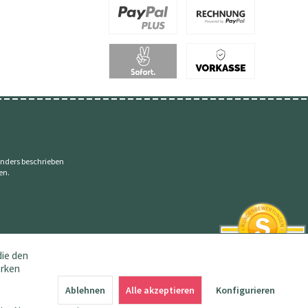
nders beschrieben
en.
die den
erken
SEHR GUT
4.83 / 5
Ablehnen
Alle akzeptieren
Konfigurieren
aus 145 Bewertungen
bei: amazon.de,