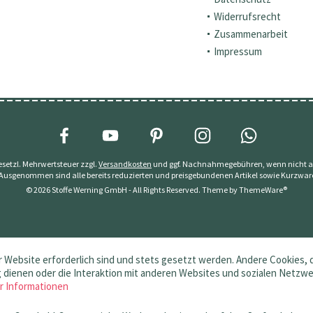
Widerrufsrecht
Zusammenarbeit
Impressum
 gesetzl. Mehrwertsteuer zzgl.
Versandkosten
und ggf. Nachnahmegebühren, wenn nicht a
 Ausgenommen sind alle bereits reduzierten und preisgebundenen Artikel sowie Kurzwar
© 2026 Stoffe Werning GmbH - All Rights Reserved. Theme by
ThemeWare®
 Website erforderlich sind und stets gesetzt werden. Andere Cookies, 
dienen oder die Interaktion mit anderen Websites und sozialen Netzw
r Informationen