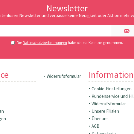
Newsletter
stenlosen Newsletter und verpasse keine Neuigkeit oder Aktion mehr vo
Die
Datenschutzbestimmungen
habe ich zur Kenntnis genommen.
ice
Informatio
Widerrufsformular
Cookie-Einstellungen
Kundenservice und Hil
Widerrufsformular
en
Unsere Filialen
gen
Über uns
AGB
Datenschutz