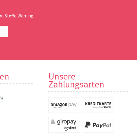
n Stoffe Werning.
nen
Unsere
Zahlungsarten
fe