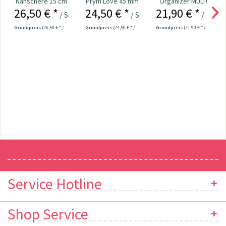
Nähschere 15 cm
Prym Love 45 mm
Organizer MULTI
26,50 € *
24,50 € *
21,90 € *
Nr. 610541
Nr. 610286
/ Stück
/ Stück
/ Stück
Grundpreis
(26,50 € * / 1 Stück)
Grundpreis
(24,50 € * / 1 Stück)
Grundpreis
(21,90 € * / 1 Stück)
Newsletter
Service Hotline
Shop Service