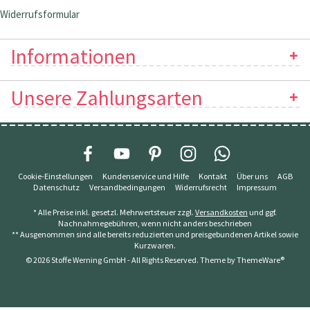
Widerrufsformular
Informationen
Unsere Zahlungsarten
Cookie-Einstellungen
Kundenservice und Hilfe
Kontakt
Über uns
AGB
Datenschutz
Versandbedingungen
Widerrufsrecht
Impressum
* Alle Preise inkl. gesetzl. Mehrwertsteuer zzgl.
Versandkosten
und ggf.
Nachnahmegebühren, wenn nicht anders beschrieben
** Ausgenommen sind alle bereits reduzierten und preisgebundenen Artikel sowie
Kurzwaren.
© 2026 Stoffe Werning GmbH - All Rights Reserved. Theme by
ThemeWare®