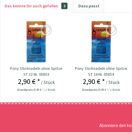
Das könnte Dir auch gefallen
3
Dazu passt
Pony Sticknadeln ohne Spitze
Pony Sticknadeln ohne Spitze
ST 22 Nr. 05853
ST 24 Nr. 05854
2,90 € *
2,90 € *
/ Stück
/ Stück
Grundpreis
(0,48 € * / 1 Stück)
Grundpreis
(0,48 € * / 1 Stück)
Abonniere den ko