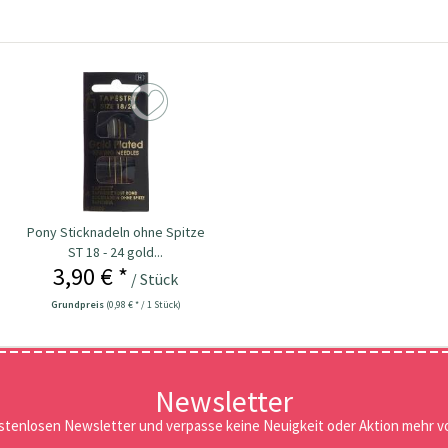
Pony Sticknadeln ohne Spitze
ST 18 - 24 gold...
3,90 € *
/ Stück
Grundpreis
(0,98 € * / 1 Stück)
Newsletter
stenlosen Newsletter und verpasse keine Neuigkeit oder Aktion mehr vo