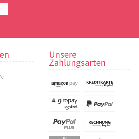
nen
Unsere
Zahlungsarten
fe