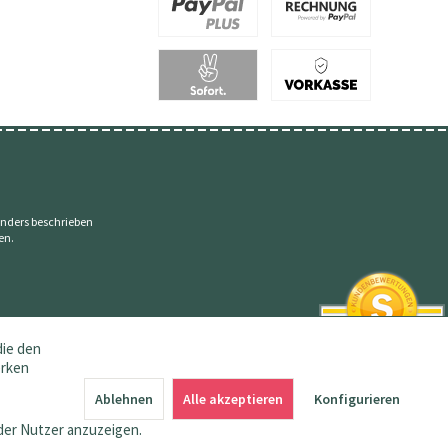
nders beschrieben
en.
die den
erken
SEHR GUT
4.83 / 5
Ablehnen
Alle akzeptieren
Konfigurieren
aus 145 Bewertungen
bei: amazon.de,
der Nutzer anzuzeigen.
shopvote.de