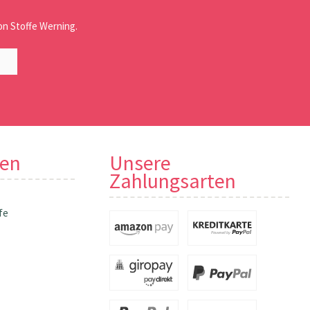
n Stoffe Werning.
nen
Unsere
Zahlungsarten
fe