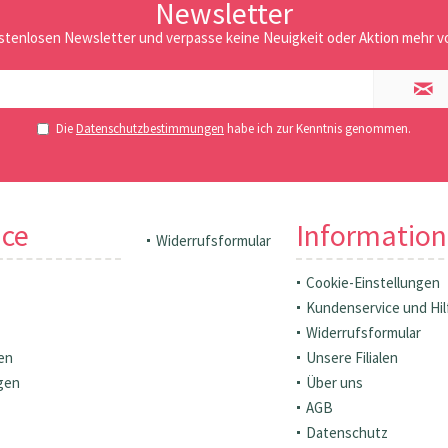
Newsletter
stenlosen Newsletter und verpasse keine Neuigkeit oder Aktion mehr vo
Die
Datenschutzbestimmungen
habe ich zur Kenntnis genommen.
ice
Informatio
Widerrufsformular
Cookie-Einstellungen
Kundenservice und Hil
Widerrufsformular
en
Unsere Filialen
gen
Über uns
AGB
Datenschutz