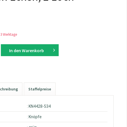
1-3 Werktage
In den
Warenkorb
chreibung
Staffelpreise
: KN4428-534
: Knöpfe