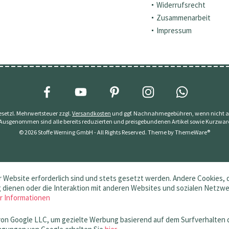
Widerrufsrecht
Zusammenarbeit
Impressum
 gesetzl. Mehrwertsteuer zzgl.
Versandkosten
und ggf. Nachnahmegebühren, wenn nicht a
 Ausgenommen sind alle bereits reduzierten und preisgebundenen Artikel sowie Kurzwar
© 2026 Stoffe Werning GmbH - All Rights Reserved. Theme by
ThemeWare®
 Website erforderlich sind und stets gesetzt werden. Andere Cookies, 
dienen oder die Interaktion mit anderen Websites und sozialen Netzw
r Informationen
von Google LLC, um gezielte Werbung basierend auf dem Surfverhalten 