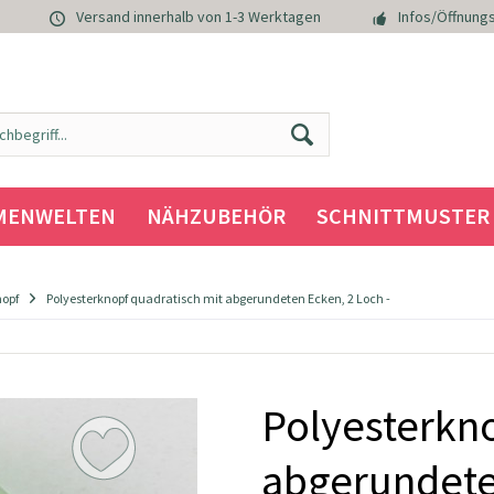
Versand innerhalb von 1-3 Werktagen
Infos/Öffnungs
MENWELTEN
NÄHZUBEHÖR
SCHNITTMUSTER
nopf
Polyesterknopf quadratisch mit abgerundeten Ecken, 2 Loch -
Polyesterkno
abgerundete