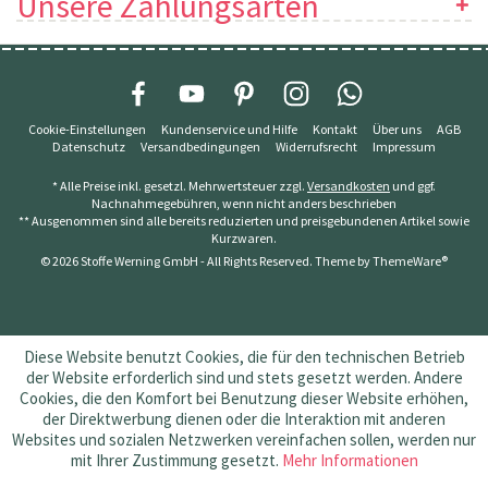
Unsere Zahlungsarten
Cookie-Einstellungen
Kundenservice und Hilfe
Kontakt
Über uns
AGB
Datenschutz
Versandbedingungen
Widerrufsrecht
Impressum
* Alle Preise inkl. gesetzl. Mehrwertsteuer zzgl.
Versandkosten
und ggf.
Nachnahmegebühren, wenn nicht anders beschrieben
** Ausgenommen sind alle bereits reduzierten und preisgebundenen Artikel sowie
Kurzwaren.
© 2026 Stoffe Werning GmbH - All Rights Reserved. Theme by
ThemeWare®
Diese Website benutzt Cookies, die für den technischen Betrieb
der Website erforderlich sind und stets gesetzt werden. Andere
Cookies, die den Komfort bei Benutzung dieser Website erhöhen,
der Direktwerbung dienen oder die Interaktion mit anderen
Websites und sozialen Netzwerken vereinfachen sollen, werden nur
mit Ihrer Zustimmung gesetzt.
Mehr Informationen