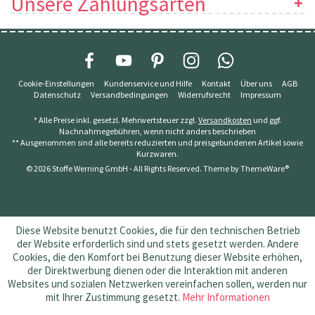
Unsere Zahlungsarten
Cookie-Einstellungen
Kundenservice und Hilfe
Kontakt
Über uns
AGB
Datenschutz
Versandbedingungen
Widerrufsrecht
Impressum
* Alle Preise inkl. gesetzl. Mehrwertsteuer zzgl.
Versandkosten
und ggf.
Nachnahmegebühren, wenn nicht anders beschrieben
** Ausgenommen sind alle bereits reduzierten und preisgebundenen Artikel sowie
Kurzwaren.
© 2026 Stoffe Werning GmbH - All Rights Reserved. Theme by
ThemeWare®
Diese Website benutzt Cookies, die für den technischen Betrieb
der Website erforderlich sind und stets gesetzt werden. Andere
Cookies, die den Komfort bei Benutzung dieser Website erhöhen,
der Direktwerbung dienen oder die Interaktion mit anderen
Websites und sozialen Netzwerken vereinfachen sollen, werden nur
mit Ihrer Zustimmung gesetzt.
Mehr Informationen