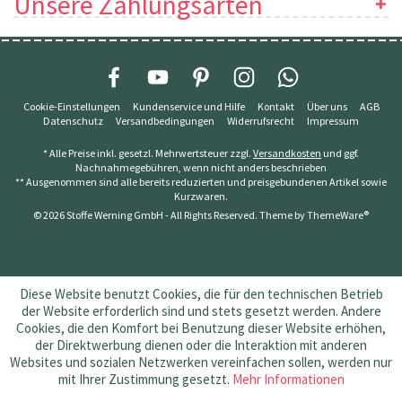
Unsere Zahlungsarten
Cookie-Einstellungen
Kundenservice und Hilfe
Kontakt
Über uns
AGB
Datenschutz
Versandbedingungen
Widerrufsrecht
Impressum
* Alle Preise inkl. gesetzl. Mehrwertsteuer zzgl.
Versandkosten
und ggf.
Nachnahmegebühren, wenn nicht anders beschrieben
** Ausgenommen sind alle bereits reduzierten und preisgebundenen Artikel sowie
Kurzwaren.
© 2026 Stoffe Werning GmbH - All Rights Reserved. Theme by
ThemeWare®
Diese Website benutzt Cookies, die für den technischen Betrieb
der Website erforderlich sind und stets gesetzt werden. Andere
Cookies, die den Komfort bei Benutzung dieser Website erhöhen,
der Direktwerbung dienen oder die Interaktion mit anderen
Websites und sozialen Netzwerken vereinfachen sollen, werden nur
mit Ihrer Zustimmung gesetzt.
Mehr Informationen