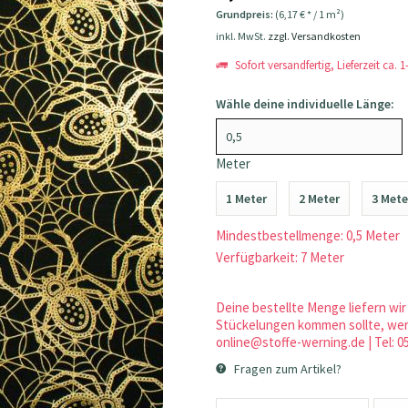
Grundpreis:
(6,17 € * / 1 m²)
inkl. MwSt.
zzgl. Versandkosten
Sofort versandfertig, Lieferzeit ca. 
Wähle deine individuelle Länge:
Meter
1 Meter
2 Meter
3 Mete
Mindestbestellmenge: 0,5 Meter
Verfügbarkeit: 7 Meter
Deine bestellte Menge liefern wir 
Stückelungen kommen sollte, werd
online@stoffe-werning.de | Tel: 0
Fragen zum Artikel?