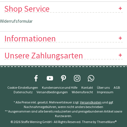
Shop Service
Widerrufsformular
Informationen
Unsere Zahlungsarten
Cookie-Einstellungen
Kundenservice und Hilfe
Kontakt
Über uns
AGB
Datenschutz
Versandbedingungen
Widerrufsrecht
Impressum
* Alle Preise inkl. gesetzl. Mehrwertsteuer zzgl.
Versandkosten
und ggf.
Nachnahmegebühren, wenn nicht anders beschrieben
** Ausgenommen sind alle bereits reduzierten und preisgebundenen Artikel sowie
Kurzwaren.
© 2026 Stoffe Werning GmbH - All Rights Reserved. Theme by
ThemeWare®