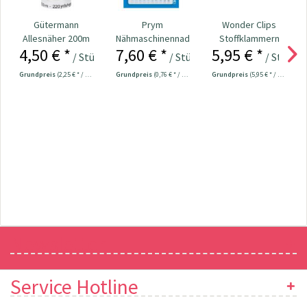
Gütermann
Prym
Wonder Clips
Allesnäher 200m
Nähmaschinennadeln
Stoffklammern
4,50 € *
7,60 € *
5,95 € *
Fb. 442 - hell
130/705
klein - 20 Stück
/ Stück
/ Stück
/ Stück
flieder
Universal...
Grundpreis
(2,25 € * / 100 Meter)
Grundpreis
(0,76 € * / 1 Stück)
Grundpreis
(5,95 € * / 1 Stück)
Newsletter
Service Hotline