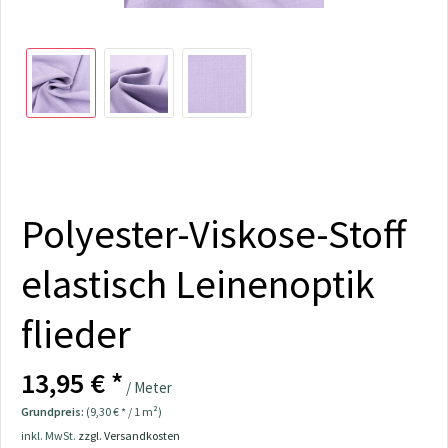
Polyester-Viskose-Stoff
elastisch Leinenoptik
flieder
13,95 € *
/ Meter
Grundpreis:
(9,30 € * / 1 m²)
inkl. MwSt.
zzgl. Versandkosten