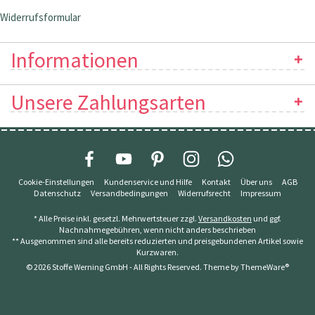
Widerrufsformular
Informationen
Unsere Zahlungsarten
Cookie-Einstellungen
Kundenservice und Hilfe
Kontakt
Über uns
AGB
Datenschutz
Versandbedingungen
Widerrufsrecht
Impressum
* Alle Preise inkl. gesetzl. Mehrwertsteuer zzgl.
Versandkosten
und ggf.
Nachnahmegebühren, wenn nicht anders beschrieben
** Ausgenommen sind alle bereits reduzierten und preisgebundenen Artikel sowie
Kurzwaren.
© 2026 Stoffe Werning GmbH - All Rights Reserved. Theme by
ThemeWare®