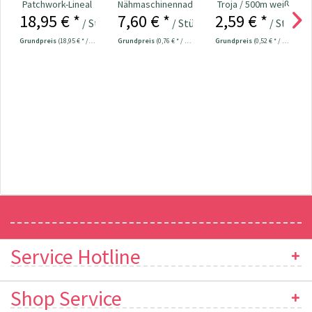
Patchwork-Lineal
Nähmaschinennadeln
Troja / 500m weiß
18,95 € *
7,60 € *
2,59 € *
60 x 15 cm
130/705
Col.2000
/ Stück
/ Stück
/ Stück
Universal...
Grundpreis
(18,95 € * / 1 Stück)
Grundpreis
(0,76 € * / 1 Stück)
Grundpreis
(0,52 € * / 100 Meter)
Newsletter
Service Hotline
Shop Service