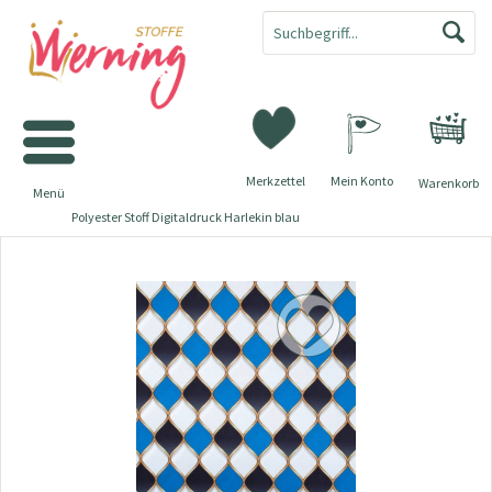
Merkzettel
Mein Konto
Warenkorb
Menü
Polyester Stoff Digitaldruck Harlekin blau