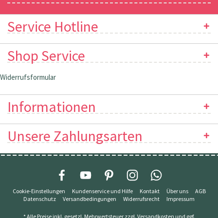
Service Hotline
Shop Service
Widerrufsformular
Informationen
Unsere Zahlungsarten
Cookie-Einstellungen
Kundenservice und Hilfe
Kontakt
Über uns
AGB
Datenschutz
Versandbedingungen
Widerrufsrecht
Impressum
* Alle Preise inkl. gesetzl. Mehrwertsteuer zzgl.
Versandkosten
und ggf.