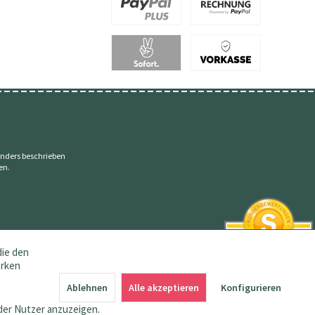
nders beschrieben
en.
die den
erken
SEHR GUT
4.83 / 5
Ablehnen
Alle akzeptieren
Konfigurieren
aus 145 Bewertungen
bei: amazon.de,
der Nutzer anzuzeigen.
shopvote.de