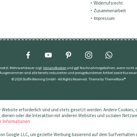
Widerrufsrecht
Zusammenarbeit
Impressum
 gesetzl. Mehrwertsteuer zzgl.
Versandkosten
und ggf. Nachnahmegebühren, wenn nicht a
 Ausgenommen sind alle bereits reduzierten und preisgebundenen Artikel sowie Kurzwar
© 2026 Stoffe Werning GmbH - All Rights Reserved. Theme by
ThemeWare®
 Website erforderlich sind und stets gesetzt werden. Andere Cookies, 
dienen oder die Interaktion mit anderen Websites und sozialen Netzw
r Informationen
von Google LLC, um gezielte Werbung basierend auf dem Surfverhalten 