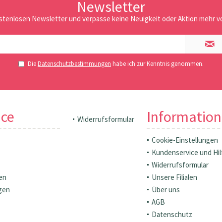
Newsletter
stenlosen Newsletter und verpasse keine Neuigkeit oder Aktion mehr vo
Die
Datenschutzbestimmungen
habe ich zur Kenntnis genommen.
ice
Informatio
Widerrufsformular
Cookie-Einstellungen
Kundenservice und Hil
Widerrufsformular
en
Unsere Filialen
gen
Über uns
AGB
Datenschutz