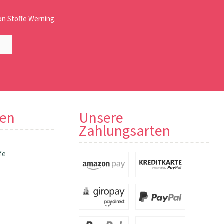
n Stoffe Werning.
nen
Unsere
Zahlungsarten
fe