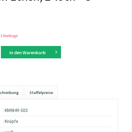
1-3 Werktage
In den
Warenkorb
chreibung
Staffelpreise
: KN9849-503
: Knöpfe