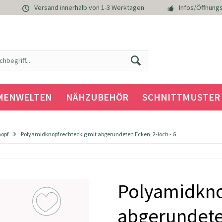
Versand innerhalb von 1-3 Werktagen
Infos/Öffnungs
MENWELTEN
NÄHZUBEHÖR
SCHNITTMUSTER
nopf
Polyamidknopf rechteckig mit abgerundeten Ecken, 2-loch - G
Polyamidkno
abgerundeten