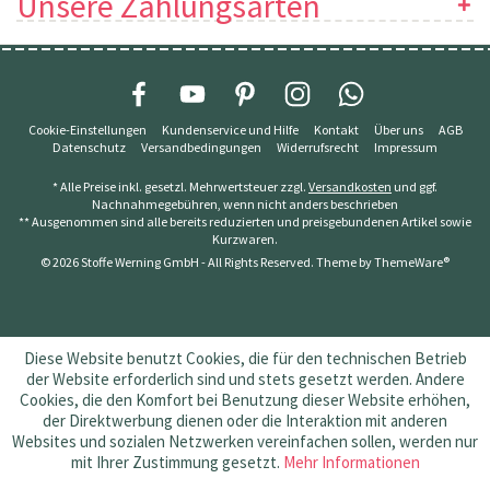
Unsere Zahlungsarten
Cookie-Einstellungen
Kundenservice und Hilfe
Kontakt
Über uns
AGB
Datenschutz
Versandbedingungen
Widerrufsrecht
Impressum
* Alle Preise inkl. gesetzl. Mehrwertsteuer zzgl.
Versandkosten
und ggf.
Nachnahmegebühren, wenn nicht anders beschrieben
** Ausgenommen sind alle bereits reduzierten und preisgebundenen Artikel sowie
Kurzwaren.
© 2026 Stoffe Werning GmbH - All Rights Reserved. Theme by
ThemeWare®
Diese Website benutzt Cookies, die für den technischen Betrieb
der Website erforderlich sind und stets gesetzt werden. Andere
Cookies, die den Komfort bei Benutzung dieser Website erhöhen,
der Direktwerbung dienen oder die Interaktion mit anderen
Websites und sozialen Netzwerken vereinfachen sollen, werden nur
mit Ihrer Zustimmung gesetzt.
Mehr Informationen