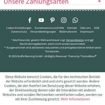
Unsere Zahlungsarten
Cookie-Einstellungen
Kundenservice und Hilfe
Kontakt
Über uns
AGB
Datenschutz
Versandbedingungen
Widerrufsrecht
Impressum
* Alle Preise inkl. gesetzl. Mehrwertsteuer zzgl.
Versandkosten
und ggf.
Nachnahmegebühren, wenn nicht anders beschrieben
** Ausgenommen sind alle bereits reduzierten und preisgebundenen Artikel sowie
Kurzwaren.
© 2026 Stoffe Werning GmbH - All Rights Reserved. Theme by
ThemeWare®
Diese Website benutzt Cookies, die für den technischen Betrieb
der Website erforderlich sind und stets gesetzt werden. Andere
Cookies, die den Komfort bei Benutzung dieser Website erhöhen,
der Direktwerbung dienen oder die Interaktion mit anderen
Websites und sozialen Netzwerken vereinfachen sollen, werden nur
mit Ihrer Zustimmung gesetzt.
Mehr Informationen