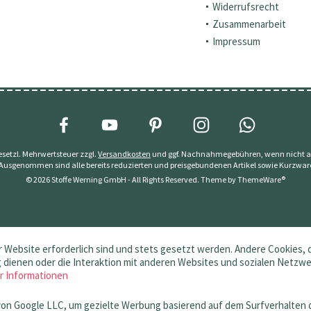
Widerrufsrecht
Zusammenarbeit
Impressum
 gesetzl. Mehrwertsteuer zzgl.
Versandkosten
und ggf. Nachnahmegebühren, wenn nicht a
 Ausgenommen sind alle bereits reduzierten und preisgebundenen Artikel sowie Kurzwar
© 2026 Stoffe Werning GmbH - All Rights Reserved. Theme by
ThemeWare®
 Website erforderlich sind und stets gesetzt werden. Andere Cookies, 
dienen oder die Interaktion mit anderen Websites und sozialen Netzw
r Informationen
von Google LLC, um gezielte Werbung basierend auf dem Surfverhalten 