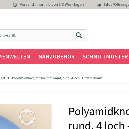
Versand innerhalb von 1-3 Werktagen
Infos/Öffnungs
MENWELTEN
NÄHZUBEHÖR
SCHNITTMUSTER
nopf
Polyamidknopf, mit breitem Rand, rund, 4 loch - Größe: 20mm
Polyamidkno
rund, 4 loch