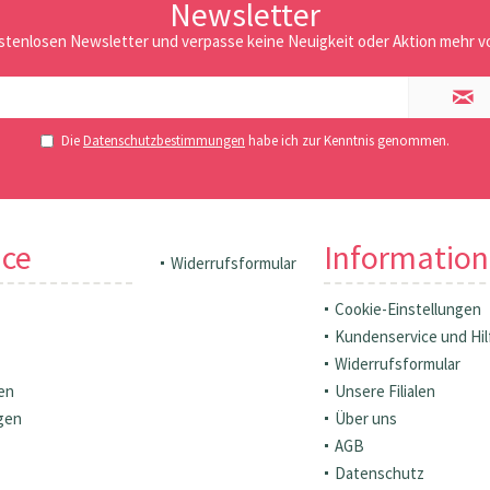
Newsletter
stenlosen Newsletter und verpasse keine Neuigkeit oder Aktion mehr vo
Die
Datenschutzbestimmungen
habe ich zur Kenntnis genommen.
ice
Informatio
Widerrufsformular
Cookie-Einstellungen
Kundenservice und Hil
Widerrufsformular
en
Unsere Filialen
gen
Über uns
AGB
Datenschutz