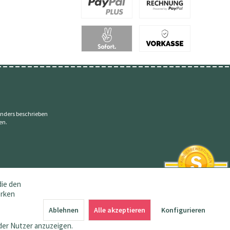
nders beschrieben
en.
die den
erken
SEHR GUT
4.83 / 5
Ablehnen
Alle akzeptieren
Konfigurieren
aus 144 Bewertungen
bei: amazon.de,
der Nutzer anzuzeigen.
shopvote.de