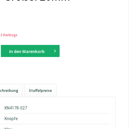
1-3 Werktage
In den
Warenkorb
chreibung
Staffelpreise
: KN4178-527
: Knöpfe