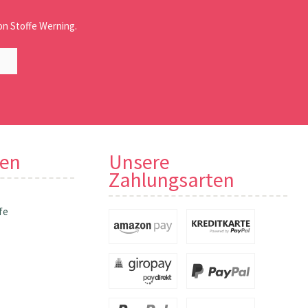
n Stoffe Werning.
nen
Unsere
Zahlungsarten
fe