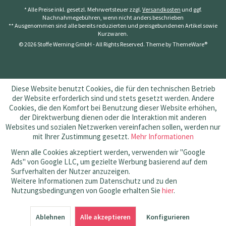
* Alle Preise inkl. gesetzl. Mehrwertsteuer zzgl.
Versandkosten
und ggf.
Nachnahmegebühren, wenn nicht anders beschrieben
** Ausgenommen sind alle bereits reduzierten und preisgebundenen Artikel sowie
Kurzwaren.
© 2026 Stoffe Werning GmbH - All Rights Reserved. Theme by
ThemeWare®
Diese Website benutzt Cookies, die für den technischen Betrieb
der Website erforderlich sind und stets gesetzt werden. Andere
Cookies, die den Komfort bei Benutzung dieser Website erhöhen,
der Direktwerbung dienen oder die Interaktion mit anderen
Websites und sozialen Netzwerken vereinfachen sollen, werden nur
mit Ihrer Zustimmung gesetzt.
Mehr Informationen
Wenn alle Cookies akzeptiert werden, verwenden wir "Google
Ads" von Google LLC, um gezielte Werbung basierend auf dem
Surfverhalten der Nutzer anzuzeigen.
Weitere Informationen zum Datenschutz und zu den
Nutzungsbedingungen von Google erhalten Sie
hier
.
SEHR GUT
(4.83 / 5)
Ablehnen
aus
145
Bewertungen bei: amazon.de, shopvote.de ⓘ
Alle akzeptieren
Konfigurieren
Informationen zur Echtheit der Bewertungen