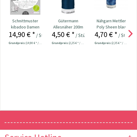
Schnittmuster
Gütermann
Nähgarn Mettler
kibadoo Damen
Allesnäher 200m
Poly Sheen blau
14,90 € *
4,50 € *
4,70 € *
Mix&Match
Fb. 013 - marine
200m
/ Stück
/ Stück
/ Stück
schmale...
Grundpreis
(14,90 € * / 1 Stück)
Grundpreis
(2,25 € * / 100 Meter)
Grundpreis
(2,35 € * / 100 Meter)
Newsletter