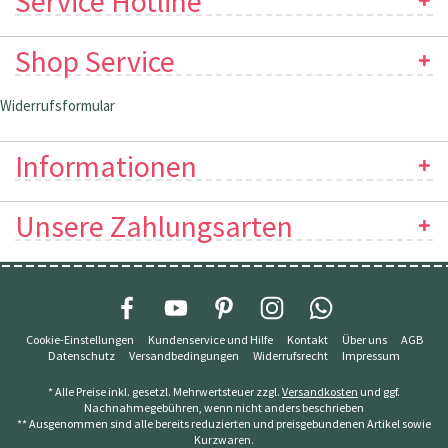
Service Hotline
Shop Service
Widerrufsformular
Informationen
Unsere Zahlungsarten
Cookie-Einstellungen
Kundenservice und Hilfe
Kontakt
Über uns
AGB
Datenschutz
Versandbedingungen
Widerrufsrecht
Impressum
* Alle Preise inkl. gesetzl. Mehrwertsteuer zzgl.
Versandkosten
und ggf.
Nachnahmegebühren, wenn nicht anders beschrieben
** Ausgenommen sind alle bereits reduzierten und preisgebundenen Artikel sowie
Kurzwaren.