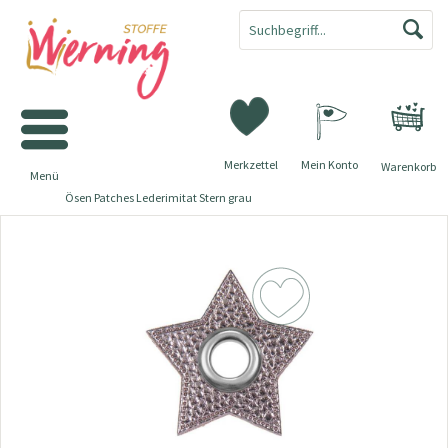
Merkzettel
Mein Konto
Warenkorb
Menü
Ösen Patches Lederimitat Stern grau