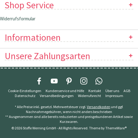
Shop Service
Widerrufsformular
Informationen
Unsere Zahlungsarten
Cookie-Einstellungen
Kundenservice und Hilfe
Kontakt
Über uns
AGB
Datenschutz
Versandbedingungen
Widerrufsrecht
Impressum
* Alle Preise inkl. gesetzl. Mehrwertsteuer zzgl.
Versandkosten
und ggf.
Nachnahmegebühren, wenn nicht anders beschrieben
** Ausgenommen sind alle bereits reduzierten und preisgebundenen Artikel sowie
Kurzwaren.
© 2026 Stoffe Werning GmbH - All Rights Reserved. Theme by
ThemeWare®