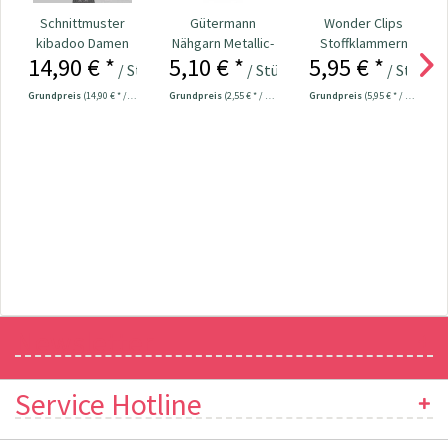
Schnittmuster
Gütermann
Wonder Clips
kibadoo Damen
Nähgarn Metallic-
Stoffklammern
14,90 € *
5,10 € *
5,95 € *
Mix&Match
Effektfaden 200
klein - 20 Stück
/ Stück
/ Stück
/ Stück
schmale...
m...
Grundpreis
(14,90 € * / 1 Stück)
Grundpreis
(2,55 € * / 100 Meter)
Grundpreis
(5,95 € * / 1 Stück)
Newsletter
Service Hotline