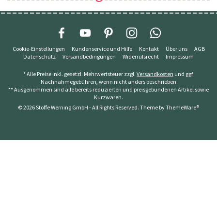
Cookie-Einstellungen
Kundenservice und Hilfe
Kontakt
Über uns
AGB
Datenschutz
Versandbedingungen
Widerrufsrecht
Impressum
* Alle Preise inkl. gesetzl. Mehrwertsteuer zzgl.
Versandkosten
und ggf.
Nachnahmegebühren, wenn nicht anders beschrieben
** Ausgenommen sind alle bereits reduzierten und preisgebundenen Artikel sowie
Kurzwaren.
© 2026 Stoffe Werning GmbH - All Rights Reserved. Theme by
ThemeWare®