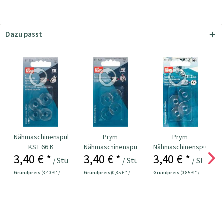
Dazu passt
Nähmaschinenspulen
Prym
Prym
KST 66 K
Nähmaschinenspulen
Nähmaschinenspulen
3,40 € *
3,40 € *
3,40 € *
transparent für...
transparent für
/ Stück
/ Stück
/ Stück
kleine...
Grundpreis
(3,40 € * / 1 Stück)
Grundpreis
(0,85 € * / 1 Stück)
Grundpreis
(0,85 € * / 1 Stück)