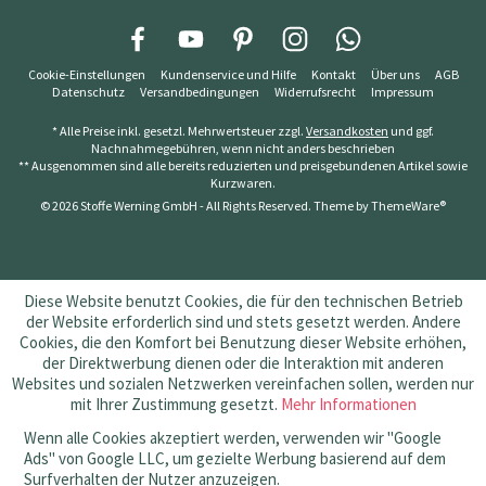
Cookie-Einstellungen
Kundenservice und Hilfe
Kontakt
Über uns
AGB
Datenschutz
Versandbedingungen
Widerrufsrecht
Impressum
* Alle Preise inkl. gesetzl. Mehrwertsteuer zzgl.
Versandkosten
und ggf.
Nachnahmegebühren, wenn nicht anders beschrieben
** Ausgenommen sind alle bereits reduzierten und preisgebundenen Artikel sowie
Kurzwaren.
© 2026 Stoffe Werning GmbH - All Rights Reserved. Theme by
ThemeWare®
Diese Website benutzt Cookies, die für den technischen Betrieb
der Website erforderlich sind und stets gesetzt werden. Andere
Cookies, die den Komfort bei Benutzung dieser Website erhöhen,
der Direktwerbung dienen oder die Interaktion mit anderen
Websites und sozialen Netzwerken vereinfachen sollen, werden nur
mit Ihrer Zustimmung gesetzt.
Mehr Informationen
Wenn alle Cookies akzeptiert werden, verwenden wir "Google
Ads" von Google LLC, um gezielte Werbung basierend auf dem
Surfverhalten der Nutzer anzuzeigen.