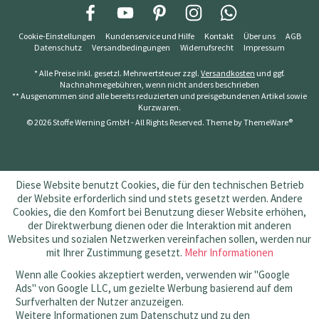
Cookie-Einstellungen
Kundenservice und Hilfe
Kontakt
Über uns
AGB
Datenschutz
Versandbedingungen
Widerrufsrecht
Impressum
* Alle Preise inkl. gesetzl. Mehrwertsteuer zzgl.
Versandkosten
und ggf.
Nachnahmegebühren, wenn nicht anders beschrieben
** Ausgenommen sind alle bereits reduzierten und preisgebundenen Artikel sowie
Kurzwaren.
© 2026 Stoffe Werning GmbH - All Rights Reserved. Theme by
ThemeWare®
Diese Website benutzt Cookies, die für den technischen Betrieb
der Website erforderlich sind und stets gesetzt werden. Andere
Cookies, die den Komfort bei Benutzung dieser Website erhöhen,
der Direktwerbung dienen oder die Interaktion mit anderen
Websites und sozialen Netzwerken vereinfachen sollen, werden nur
mit Ihrer Zustimmung gesetzt.
Mehr Informationen
Wenn alle Cookies akzeptiert werden, verwenden wir "Google
Ads" von Google LLC, um gezielte Werbung basierend auf dem
Surfverhalten der Nutzer anzuzeigen.
Weitere Informationen zum Datenschutz und zu den