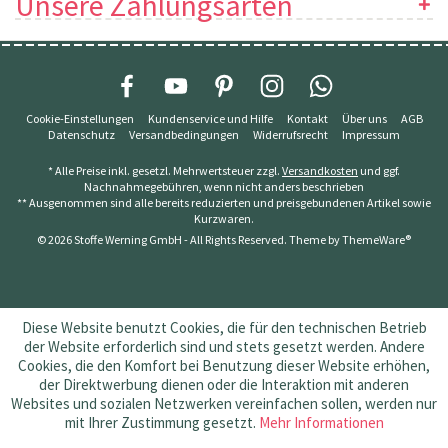
Unsere Zahlungsarten
Cookie-Einstellungen
Kundenservice und Hilfe
Kontakt
Über uns
AGB
Datenschutz
Versandbedingungen
Widerrufsrecht
Impressum
* Alle Preise inkl. gesetzl. Mehrwertsteuer zzgl.
Versandkosten
und ggf.
Nachnahmegebühren, wenn nicht anders beschrieben
** Ausgenommen sind alle bereits reduzierten und preisgebundenen Artikel sowie
Kurzwaren.
© 2026 Stoffe Werning GmbH - All Rights Reserved. Theme by
ThemeWare®
Diese Website benutzt Cookies, die für den technischen Betrieb
der Website erforderlich sind und stets gesetzt werden. Andere
Cookies, die den Komfort bei Benutzung dieser Website erhöhen,
der Direktwerbung dienen oder die Interaktion mit anderen
Websites und sozialen Netzwerken vereinfachen sollen, werden nur
mit Ihrer Zustimmung gesetzt.
Mehr Informationen