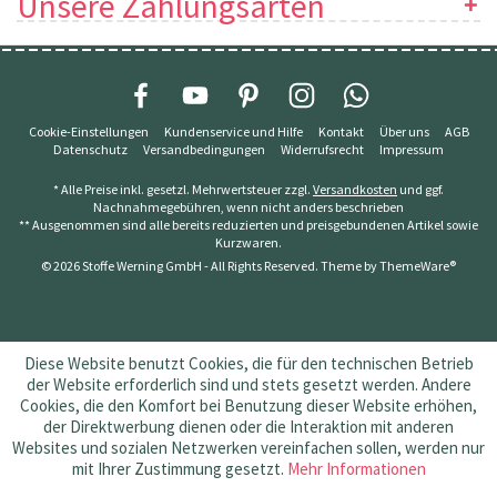
Unsere Zahlungsarten
Cookie-Einstellungen
Kundenservice und Hilfe
Kontakt
Über uns
AGB
Datenschutz
Versandbedingungen
Widerrufsrecht
Impressum
* Alle Preise inkl. gesetzl. Mehrwertsteuer zzgl.
Versandkosten
und ggf.
Nachnahmegebühren, wenn nicht anders beschrieben
** Ausgenommen sind alle bereits reduzierten und preisgebundenen Artikel sowie
Kurzwaren.
© 2026 Stoffe Werning GmbH - All Rights Reserved. Theme by
ThemeWare®
Diese Website benutzt Cookies, die für den technischen Betrieb
der Website erforderlich sind und stets gesetzt werden. Andere
Cookies, die den Komfort bei Benutzung dieser Website erhöhen,
der Direktwerbung dienen oder die Interaktion mit anderen
Websites und sozialen Netzwerken vereinfachen sollen, werden nur
mit Ihrer Zustimmung gesetzt.
Mehr Informationen