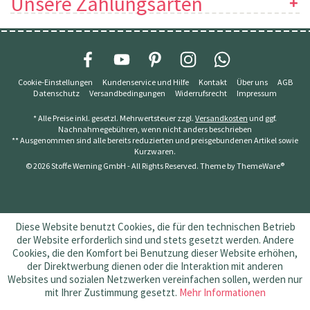
Unsere Zahlungsarten
Cookie-Einstellungen
Kundenservice und Hilfe
Kontakt
Über uns
AGB
Datenschutz
Versandbedingungen
Widerrufsrecht
Impressum
* Alle Preise inkl. gesetzl. Mehrwertsteuer zzgl.
Versandkosten
und ggf.
Nachnahmegebühren, wenn nicht anders beschrieben
** Ausgenommen sind alle bereits reduzierten und preisgebundenen Artikel sowie
Kurzwaren.
© 2026 Stoffe Werning GmbH - All Rights Reserved. Theme by
ThemeWare®
Diese Website benutzt Cookies, die für den technischen Betrieb
der Website erforderlich sind und stets gesetzt werden. Andere
Cookies, die den Komfort bei Benutzung dieser Website erhöhen,
der Direktwerbung dienen oder die Interaktion mit anderen
Websites und sozialen Netzwerken vereinfachen sollen, werden nur
mit Ihrer Zustimmung gesetzt.
Mehr Informationen