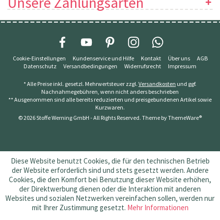
Unsere Zahlungsarten
Cookie-Einstellungen
Kundenservice und Hilfe
Kontakt
Über uns
AGB
Datenschutz
Versandbedingungen
Widerrufsrecht
Impressum
* Alle Preise inkl. gesetzl. Mehrwertsteuer zzgl.
Versandkosten
und ggf.
Nachnahmegebühren, wenn nicht anders beschrieben
** Ausgenommen sind alle bereits reduzierten und preisgebundenen Artikel sowie
Kurzwaren.
© 2026 Stoffe Werning GmbH - All Rights Reserved. Theme by
ThemeWare®
Diese Website benutzt Cookies, die für den technischen Betrieb
der Website erforderlich sind und stets gesetzt werden. Andere
Cookies, die den Komfort bei Benutzung dieser Website erhöhen,
der Direktwerbung dienen oder die Interaktion mit anderen
Websites und sozialen Netzwerken vereinfachen sollen, werden nur
mit Ihrer Zustimmung gesetzt.
Mehr Informationen