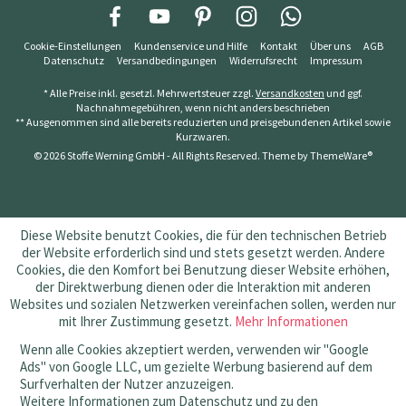
Cookie-Einstellungen
Kundenservice und Hilfe
Kontakt
Über uns
AGB
Datenschutz
Versandbedingungen
Widerrufsrecht
Impressum
* Alle Preise inkl. gesetzl. Mehrwertsteuer zzgl.
Versandkosten
und ggf.
Nachnahmegebühren, wenn nicht anders beschrieben
** Ausgenommen sind alle bereits reduzierten und preisgebundenen Artikel sowie
Kurzwaren.
© 2026 Stoffe Werning GmbH - All Rights Reserved. Theme by
ThemeWare®
Diese Website benutzt Cookies, die für den technischen Betrieb
der Website erforderlich sind und stets gesetzt werden. Andere
Cookies, die den Komfort bei Benutzung dieser Website erhöhen,
der Direktwerbung dienen oder die Interaktion mit anderen
Websites und sozialen Netzwerken vereinfachen sollen, werden nur
mit Ihrer Zustimmung gesetzt.
Mehr Informationen
Wenn alle Cookies akzeptiert werden, verwenden wir "Google
Ads" von Google LLC, um gezielte Werbung basierend auf dem
Surfverhalten der Nutzer anzuzeigen.
Weitere Informationen zum Datenschutz und zu den