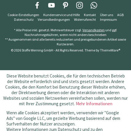
Cookie-Einstellungen
Kundenservice und Hilfe
Kontakt
Über uns
AGB
Datenschutz
Versandbedingungen
Widerrufsrecht
Impressum
* Alle Preise inkl. gesetzl. Mehrwertsteuer zzgl.
Versandkosten
und ggf.
Nachnahmegebühren, wenn nicht anders beschrieben
** Ausgenommen sind alle bereits reduzierten und preisgebundenen Artikel sowie
Kurzwaren.
© 2026 Stoffe Werning GmbH - All Rights Reserved. Theme by
ThemeWare®
Diese Website benutzt Cookies, die für den technischen Betrieb
der Website erforderlich sind und stets gesetzt werden. Andere
Cookies, die den Komfort bei Benutzung dieser Website erhöhen,
der Direktwerbung dienen oder die Interaktion mit anderen
Websites und sozialen Netzwerken vereinfachen sollen, werden nur
mit Ihrer Zustimmung gesetzt.
Mehr Informationen
Wenn alle Cookies akzeptiert werden, verwenden wir "Google
Ads" von Google LLC, um gezielte Werbung basierend auf dem
Surfverhalten der Nutzer anzuzeigen.
Weitere Informationen zum Datenschutz und zu den