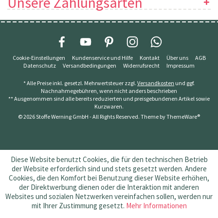
Unsere Zahlungsarten
Cookie-Einstellungen
Kundenservice und Hilfe
Kontakt
Über uns
AGB
Datenschutz
Versandbedingungen
Widerrufsrecht
Impressum
* Alle Preise inkl. gesetzl. Mehrwertsteuer zzgl.
Versandkosten
und ggf.
Nachnahmegebühren, wenn nicht anders beschrieben
** Ausgenommen sind alle bereits reduzierten und preisgebundenen Artikel sowie
Kurzwaren.
© 2026 Stoffe Werning GmbH - All Rights Reserved. Theme by
ThemeWare®
Diese Website benutzt Cookies, die für den technischen Betrieb
der Website erforderlich sind und stets gesetzt werden. Andere
Cookies, die den Komfort bei Benutzung dieser Website erhöhen,
der Direktwerbung dienen oder die Interaktion mit anderen
Websites und sozialen Netzwerken vereinfachen sollen, werden nur
mit Ihrer Zustimmung gesetzt.
Mehr Informationen