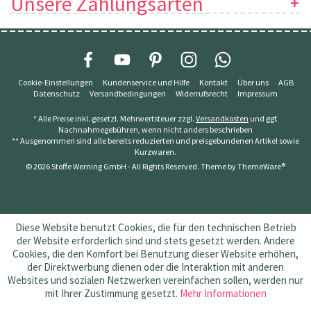
Unsere Zahlungsarten
Cookie-Einstellungen
Kundenservice und Hilfe
Kontakt
Über uns
AGB
Datenschutz
Versandbedingungen
Widerrufsrecht
Impressum
* Alle Preise inkl. gesetzl. Mehrwertsteuer zzgl.
Versandkosten
und ggf.
Nachnahmegebühren, wenn nicht anders beschrieben
** Ausgenommen sind alle bereits reduzierten und preisgebundenen Artikel sowie
Kurzwaren.
© 2026 Stoffe Werning GmbH - All Rights Reserved. Theme by
ThemeWare®
Diese Website benutzt Cookies, die für den technischen Betrieb
der Website erforderlich sind und stets gesetzt werden. Andere
Cookies, die den Komfort bei Benutzung dieser Website erhöhen,
der Direktwerbung dienen oder die Interaktion mit anderen
Websites und sozialen Netzwerken vereinfachen sollen, werden nur
mit Ihrer Zustimmung gesetzt.
Mehr Informationen