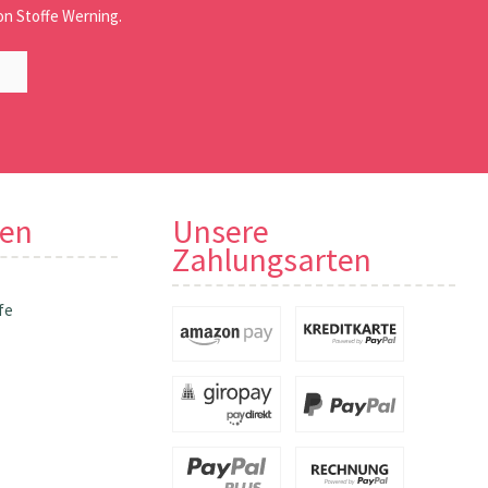
n Stoffe Werning.
nen
Unsere
Zahlungsarten
fe