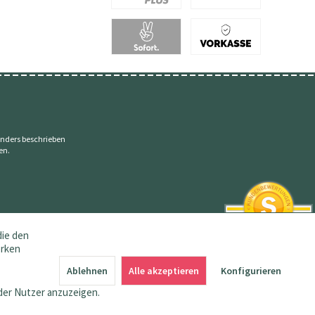
nders beschrieben
en.
die den
erken
SEHR GUT
4.83 / 5
Ablehnen
Alle akzeptieren
Konfigurieren
aus 145 Bewertungen
bei: amazon.de,
der Nutzer anzuzeigen.
shopvote.de