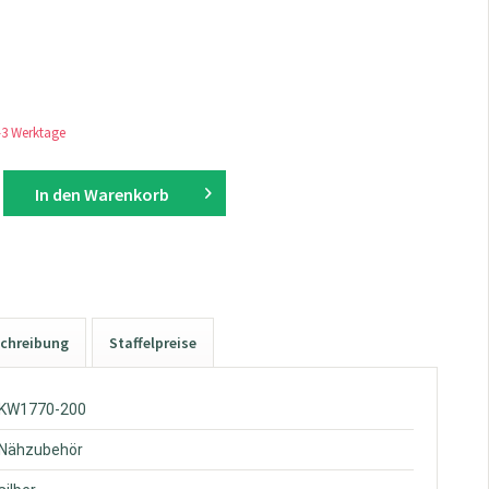
1-3 Werktage
In den
Warenkorb
chreibung
Staffelpreise
 KW1770-200
 Nähzubehör