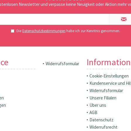
stenlosen Newsletter und verpasse keine Neuigkeit oder Aktion mehr vo
Die
Datenschutzbestimmungen
habe ich zur Kenntnis genommen.
ice
Informatio
Widerrufsformular
Cookie-Einstellungen
Kundenservice und Hil
Widerrufsformular
en
Unsere Filialen
gen
Über uns
AGB
Datenschutz
Widerrufsrecht