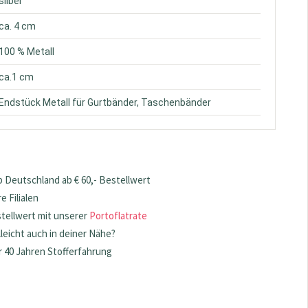
 silber
 ca. 4 cm
 100 % Metall
 ca.1 cm
 Endstück Metall für Gurtbänder, Taschenbänder
 Deutschland ab € 60,- Bestellwert
 Filialen
stellwert mit unserer
Portoflatrate
lleicht auch in deiner Nähe?
 40 Jahren Stofferfahrung