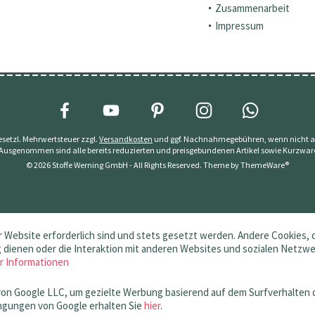
Zusammenarbeit
Impressum
 gesetzl. Mehrwertsteuer zzgl.
Versandkosten
und ggf. Nachnahmegebühren, wenn nicht a
 Ausgenommen sind alle bereits reduzierten und preisgebundenen Artikel sowie Kurzwar
© 2026 Stoffe Werning GmbH - All Rights Reserved. Theme by
ThemeWare®
 Website erforderlich sind und stets gesetzt werden. Andere Cookies, 
dienen oder die Interaktion mit anderen Websites und sozialen Netzw
r Informationen
von Google LLC, um gezielte Werbung basierend auf dem Surfverhalten 
gungen von Google erhalten Sie
hier
.