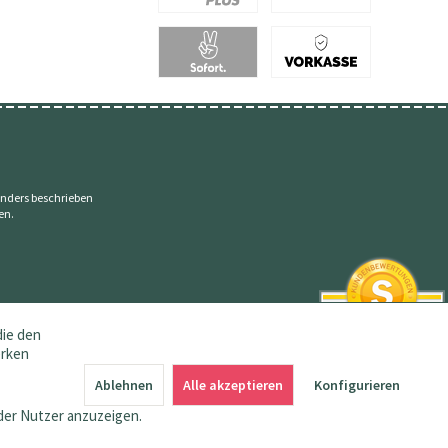
nders beschrieben
en.
die den
erken
SEHR GUT
4.83 / 5
Ablehnen
Alle akzeptieren
Konfigurieren
aus 145 Bewertungen
bei: amazon.de,
der Nutzer anzuzeigen.
shopvote.de