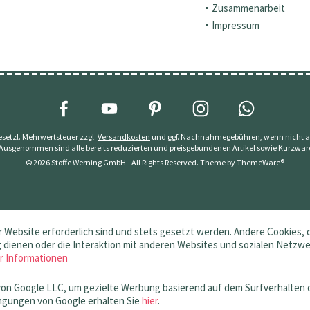
Zusammenarbeit
Impressum
 gesetzl. Mehrwertsteuer zzgl.
Versandkosten
und ggf. Nachnahmegebühren, wenn nicht a
 Ausgenommen sind alle bereits reduzierten und preisgebundenen Artikel sowie Kurzwar
© 2026 Stoffe Werning GmbH - All Rights Reserved. Theme by
ThemeWare®
 Website erforderlich sind und stets gesetzt werden. Andere Cookies, 
dienen oder die Interaktion mit anderen Websites und sozialen Netzw
r Informationen
von Google LLC, um gezielte Werbung basierend auf dem Surfverhalten 
gungen von Google erhalten Sie
hier
.