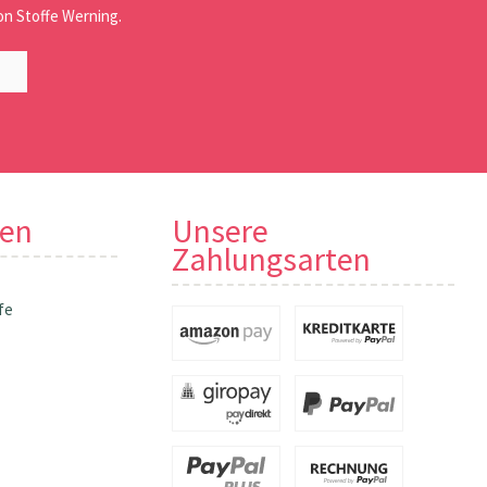
n Stoffe Werning.
nen
Unsere
Zahlungsarten
fe