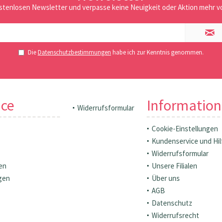
stenlosen Newsletter und verpasse keine Neuigkeit oder Aktion mehr vo
Die
Datenschutzbestimmungen
habe ich zur Kenntnis genommen.
ice
Informatio
Widerrufsformular
Cookie-Einstellungen
Kundenservice und Hil
Widerrufsformular
en
Unsere Filialen
gen
Über uns
AGB
Datenschutz
Widerrufsrecht