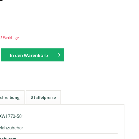
1-3 Werktage
In den
Warenkorb
chreibung
Staffelpreise
 KW1770-501
 Nähzubehör