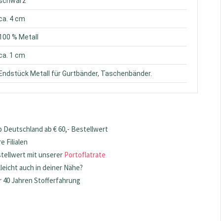
 schwarz
 ca. 4 cm
 100 % Metall
 ca. 1 cm
 Endstück Metall für Gurtbänder, Taschenbänder.
 Deutschland ab € 60,- Bestellwert
 Filialen
stellwert mit unserer
Portoflatrate
lleicht auch in deiner Nähe?
 40 Jahren Stofferfahrung