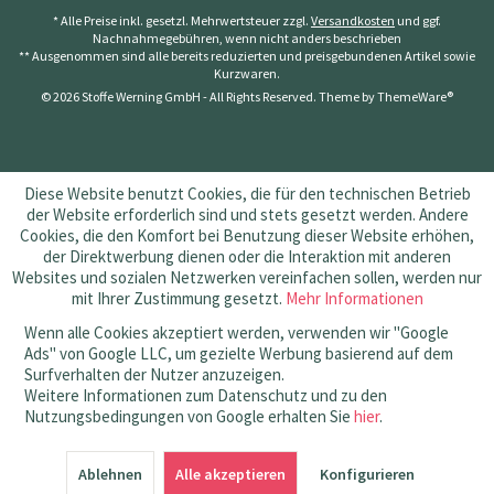
* Alle Preise inkl. gesetzl. Mehrwertsteuer zzgl.
Versandkosten
und ggf.
Nachnahmegebühren, wenn nicht anders beschrieben
** Ausgenommen sind alle bereits reduzierten und preisgebundenen Artikel sowie
Kurzwaren.
© 2026 Stoffe Werning GmbH - All Rights Reserved. Theme by
ThemeWare®
Diese Website benutzt Cookies, die für den technischen Betrieb
der Website erforderlich sind und stets gesetzt werden. Andere
Cookies, die den Komfort bei Benutzung dieser Website erhöhen,
der Direktwerbung dienen oder die Interaktion mit anderen
Websites und sozialen Netzwerken vereinfachen sollen, werden nur
mit Ihrer Zustimmung gesetzt.
Mehr Informationen
Wenn alle Cookies akzeptiert werden, verwenden wir "Google
Ads" von Google LLC, um gezielte Werbung basierend auf dem
Surfverhalten der Nutzer anzuzeigen.
Weitere Informationen zum Datenschutz und zu den
Nutzungsbedingungen von Google erhalten Sie
hier
.
SEHR GUT
(4.83 / 5)
Ablehnen
aus
145
Bewertungen bei: amazon.de, shopvote.de ⓘ
Alle akzeptieren
Konfigurieren
Informationen zur Echtheit der Bewertungen