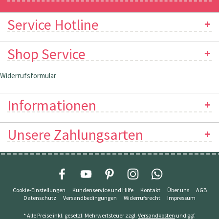
Service Hotline
Shop Service
Widerrufsformular
Informationen
Unsere Zahlungsarten
Cookie-Einstellungen
Kundenservice und Hilfe
Kontakt
Über uns
AGB
Datenschutz
Versandbedingungen
Widerrufsrecht
Impressum
* Alle Preise inkl. gesetzl. Mehrwertsteuer zzgl.
Versandkosten
und ggf.