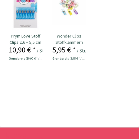
Prym Love Stoff
Wonder Clips
Clips 2,6 + 5,5 cm
Stoffklammern
10,90 € *
5,95 € *
Nr. 610182
klein - 20 Stück
/ Stück
/ Stück
Grundpreis
(10,90 € * / 1 Stück)
Grundpreis
(5,95 € * / 1 Stück)
Newsletter