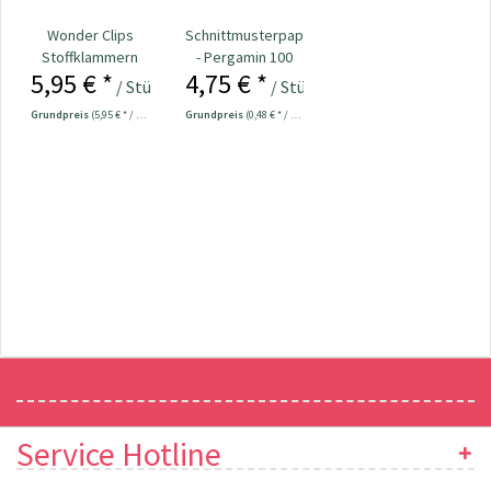
Wonder Clips
Schnittmusterpapier
Stoffklammern
- Pergamin 100
5,95 € *
4,75 € *
klein - 20 Stück
cm x 10 m
/ Stück
/ Stück
Grundpreis
(5,95 € * / 1 Stück)
Grundpreis
(0,48 € * / 1 m²)
Newsletter
Service Hotline