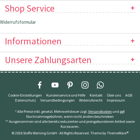
Shop Service
Widerrufsformular
Informationen
Unsere Zahlungsarten
Cookie-Einstellungen
Kundenservice und Hilfe
Kontakt
Über uns
AGB
Datenschutz
Versandbedingungen
Widerrufsrecht
Impressum
* Alle Preise inkl. gesetzl. Mehrwertsteuer zzgl.
Versandkosten
und ggf.
Nachnahmegebühren, wenn nicht anders beschrieben
** Ausgenommen sind alle bereits reduzierten und preisgebundenen Artikel sowie
Kurzwaren.
© 2026 Stoffe Werning GmbH - All Rights Reserved. Theme by
ThemeWare®