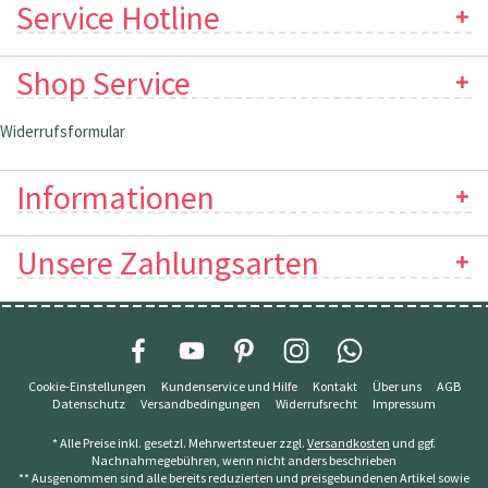
Service Hotline
Shop Service
Widerrufsformular
Informationen
Unsere Zahlungsarten
Cookie-Einstellungen
Kundenservice und Hilfe
Kontakt
Über uns
AGB
Datenschutz
Versandbedingungen
Widerrufsrecht
Impressum
* Alle Preise inkl. gesetzl. Mehrwertsteuer zzgl.
Versandkosten
und ggf.
Nachnahmegebühren, wenn nicht anders beschrieben
** Ausgenommen sind alle bereits reduzierten und preisgebundenen Artikel sowie