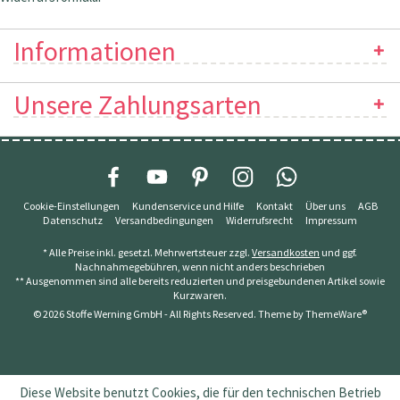
Informationen
Unsere Zahlungsarten
Cookie-Einstellungen
Kundenservice und Hilfe
Kontakt
Über uns
AGB
Datenschutz
Versandbedingungen
Widerrufsrecht
Impressum
* Alle Preise inkl. gesetzl. Mehrwertsteuer zzgl.
Versandkosten
und ggf.
Nachnahmegebühren, wenn nicht anders beschrieben
** Ausgenommen sind alle bereits reduzierten und preisgebundenen Artikel sowie
Kurzwaren.
© 2026 Stoffe Werning GmbH - All Rights Reserved. Theme by
ThemeWare®
Diese Website benutzt Cookies, die für den technischen Betrieb