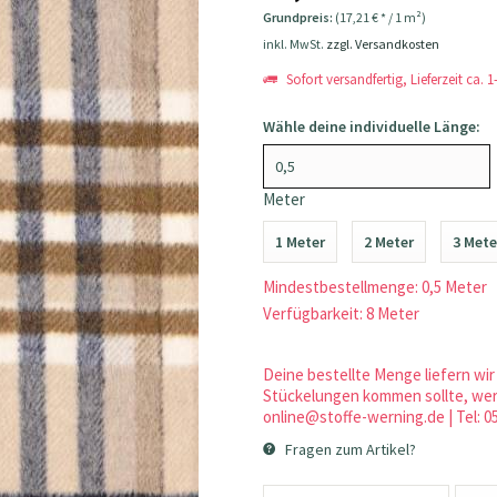
Grundpreis:
(17,21 € * / 1 m²)
inkl. MwSt.
zzgl. Versandkosten
Sofort versandfertig, Lieferzeit ca. 
Wähle deine individuelle Länge:
Meter
1 Meter
2 Meter
3 Mete
Mindestbestellmenge: 0,5 Meter
Verfügbarkeit: 8 Meter
Deine bestellte Menge liefern wir 
Stückelungen kommen sollte, werd
online@stoffe-werning.de | Tel: 0
Fragen zum Artikel?