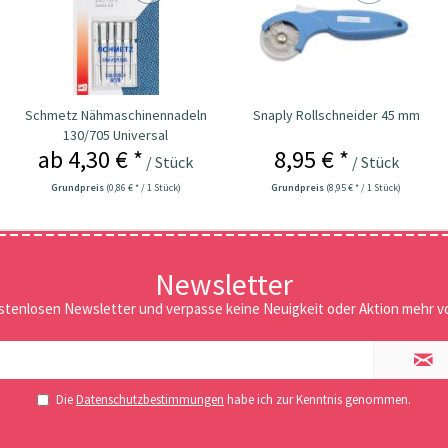
Schmetz Nähmaschinennadeln
Snaply Rollschneider 45 mm
130/705 Universal
ab 4,30 € *
8,95 € *
/ Stück
/ Stück
Grundpreis
(0,86 € * / 1 Stück)
Grundpreis
(8,95 € * / 1 Stück)
Newsletter
stenlosen Newsletter und verpasse keine Neuigkeit oder Aktion mehr vo
Die
Datenschutzbestimmungen
habe ich zur Kenntnis genommen.