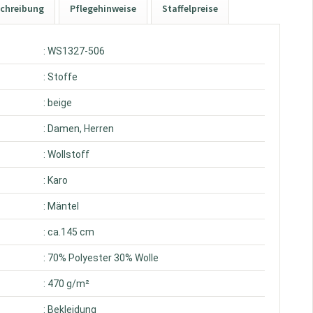
chreibung
Pflegehinweise
Staffelpreise
: WS1327-506
: Stoffe
: beige
: Damen, Herren
: Wollstoff
: Karo
: Mäntel
: ca.145 cm
: 70% Polyester 30% Wolle
: 470 g/m²
: Bekleidung