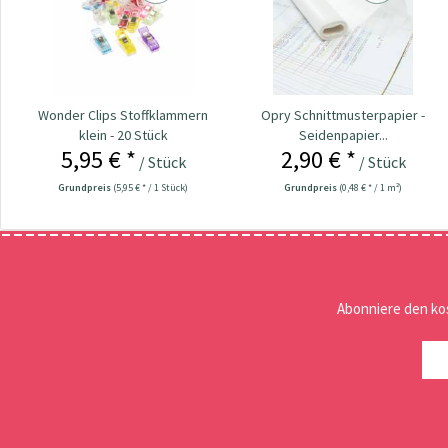
Wonder Clips Stoffklammern
Opry Schnittmusterpapier -
klein - 20 Stück
Seidenpapier...
5,95 € *
2,90 € *
/ Stück
/ Stück
Grundpreis
(5,95 € * / 1 Stück)
Grundpreis
(0,48 € * / 1 m²)
Abonniere den ko