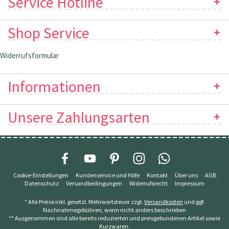
Service Hotline
Shop Service
Widerrufsformular
Informationen
Unsere Zahlungsarten
Cookie-Einstellungen
Kundenservice und Hilfe
Kontakt
Über uns
AGB
Datenschutz
Versandbedingungen
Widerrufsrecht
Impressum
* Alle Preise inkl. gesetzl. Mehrwertsteuer zzgl.
Versandkosten
und ggf.
Nachnahmegebühren, wenn nicht anders beschrieben
** Ausgenommen sind alle bereits reduzierten und preisgebundenen Artikel sowie
Kurzwaren.