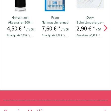
Gütermann
Prym
Opry
Allesnäher 200m
Nähmaschinennadeln
Schnittmusterpapier
4,50 € *
7,60 € *
2,90 € *
Fb. 000 - schwarz
130/705
- Seidenpapier...
/ Stück
/ Stück
/ Stück
Universal...
Grundpreis
(2,25 € * / 100 Meter)
Grundpreis
(0,76 € * / 1 Stück)
Grundpreis
(0,48 € * / 1 m²)
Newsletter