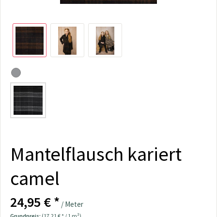
Mantelflausch kariert
camel
24,95 € *
/ Meter
Grundpreis:
(17,21 € * / 1 m²)